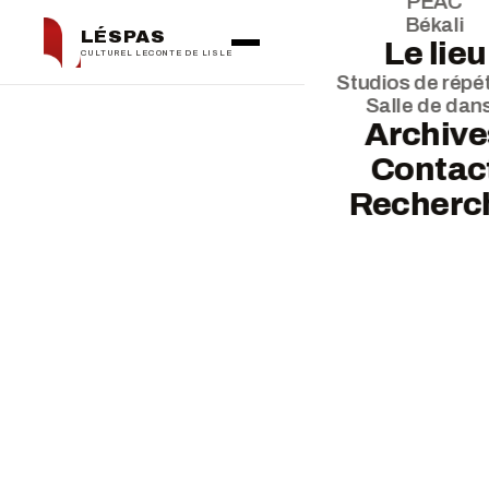
PEAC
Békali
LÉSPAS
Le lieu
CULTUREL LECONTE DE LISLE
Studios de répét
Salle de dan
← La saison
Archive
Contac
Recherc