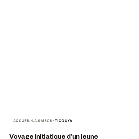
Théâtre des Alberts
PROCHAINE DATE
DURÉE
Mercredi 16 décembre 2020 · 14h00
35 min
PUBLIC
A partir de 3 ans
TERMINÉ
ACCUEIL
›
LA SAISON
›
TIGOUYA
Voyage initiatique d’un jeune