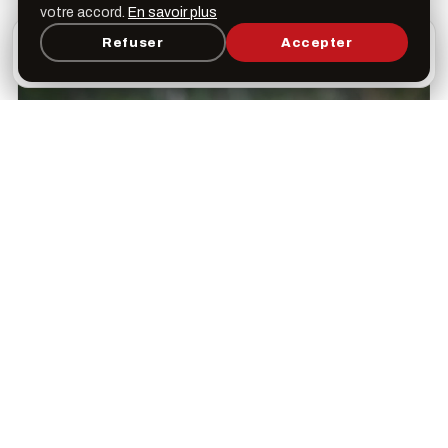
votre accord.
En savoir plus
L’appli Léspas
Refuser
Accepter
×
Ouvrir
Programme, favoris & rappels sur votre écran
d’accueil