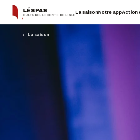
LÉSPAS
La saison
Notre app
Action 
CULTUREL LECONTE DE LISLE
← La saison