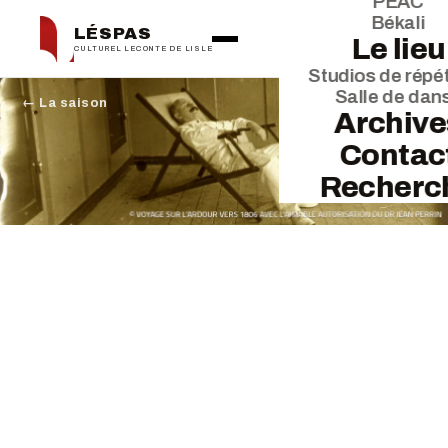
PEAC
Békali
LÉSPAS
Le lieu
CULTUREL LECONTE DE LISLE
Studios de répét
Salle de dan
← La saison
Archive
Contac
Recherc