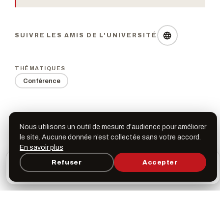
SUIVRE LES AMIS DE L'UNIVERSITÉ
THÉMATIQUES
Conférence
Nous utilisons un outil de mesure d’audience pour améliorer
Dates & horaires
le site. Aucune donnée n’est collectée sans votre accord.
En savoir plus
L’appli Léspas
Refuser
Accepter
×
Ouvrir
Programme, favoris & rappels sur votre écran
Mercredi 27 février 2019
d’accueil
18h30