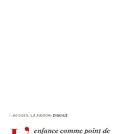
Très d'union
PROCHAINE DATE
DURÉE
Vendredi 21 février 2020 · 20h00
50 min
PUBLIC
TARIF
A partir de 6 ans
De 8 à 10 €
TERMINÉ
ACCUEIL
›
LA SAISON
›
ZIGUILÉ
enfance comme point de