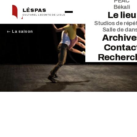
PEAC
Békali
LÉSPAS
Le lieu
CULTUREL LECONTE DE LISLE
Studios de répét
Salle de dan
← La saison
Archive
Contac
Recherc