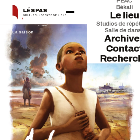
PEAC
Békali
LÉSPAS
Le lieu
CULTUREL LECONTE DE LISLE
Studios de répét
Salle de dan
← La saison
Archive
Contac
Recherc