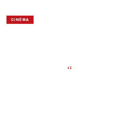
CINÉMA
ADAMA
PROCHAINE DATE
DURÉE
PUBLIC
Jeudi 15 octobre · 14h00
1h25
Dès 7 ans
+1
TERMINÉ