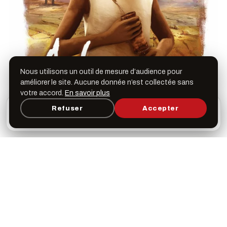
Nous utilisons un outil de mesure d’audience pour
améliorer le site. Aucune donnée n’est collectée sans
votre accord.
En savoir plus
L’appli Léspas
Refuser
Accepter
×
Ouvrir
Programme, favoris & rappels sur votre écran
d’accueil
Vidéo