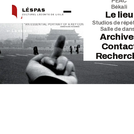
PEAC
Békali
LÉSPAS
Le lieu
CULTUREL LECONTE DE LISLE
Studios de répét
Salle de dan
← La saison
Archive
Contac
Recherc