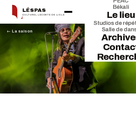
PEAC
Békali
LÉSPAS
Le lieu
CULTUREL LECONTE DE LISLE
Studios de répét
Salle de dan
← La saison
Archive
Contac
Recherc