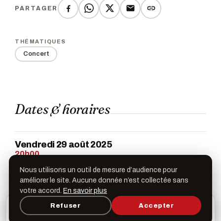
PARTAGER
THÉMATIQUES
Concert
Dates & horaires
Vendredi 29 août 2025
20h00
Nous utilisons un outil de mesure d’audience pour
améliorer le site. Aucune donnée n’est collectée sans
votre accord.
En savoir plus
L’appli Léspas
Refuser
Accepter
×
Galerie
Ouvrir
Programme, favoris & rappels sur votre écran
d’accueil