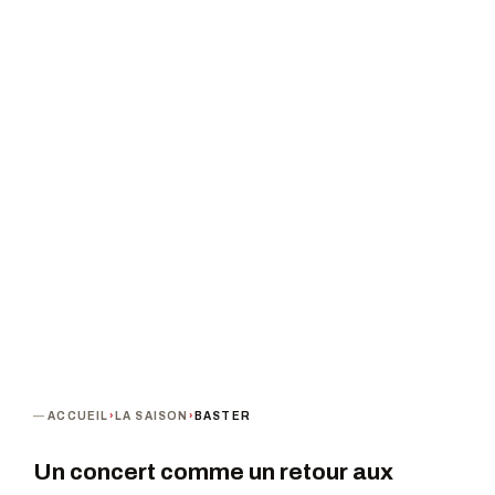
MIZIKALI
PROCHAINE DATE
DURÉE
PUBLIC
Vendredi 29 août 2025 · 20h00
1h30
Tout public
TARIF
De 11 à 16 €
TERMINÉ
ACCUEIL
›
LA SAISON
›
BASTER
Un concert comme un retour aux