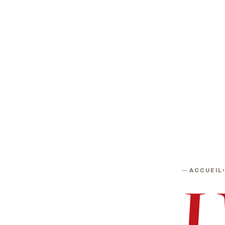
Cie mille et une façons
PROCHAINE DATE
DURÉE
Vendredi 12 juillet 2019 · 16h00
20 min + un tem
ACCUEIL