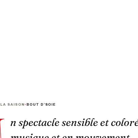
PUBLIC
ps d’exploration et de manipulation interactive
De 6 moi
›
LA SAISON
›
BOUT D’SOIE
U
n spectacle sensible et color
musique et en mouvement.