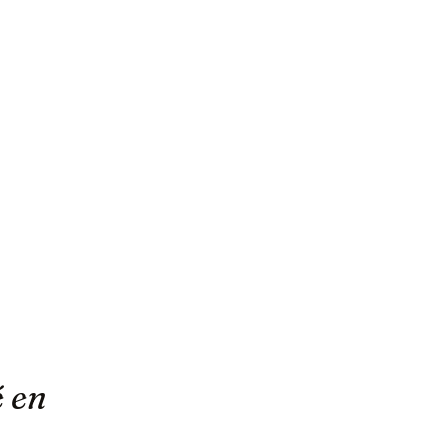
TARIF
TERMINÉ
s à 3 ans
Tarif unique : 3 €
é en