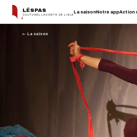
LÉSPAS
La saison
Notre app
Action 
CULTUREL LECONTE DE LISLE
← La saison