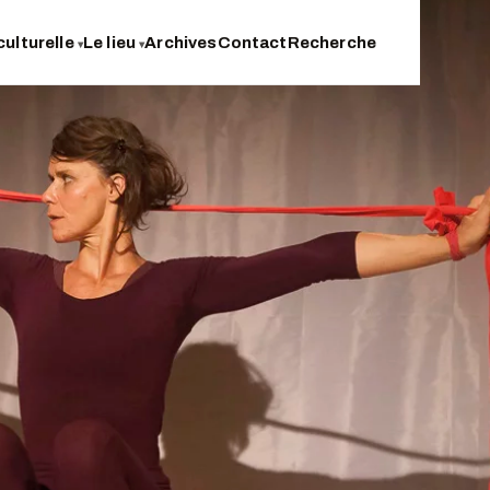
culturelle
Le lieu
Archives
Contact
Recherche
▾
▾