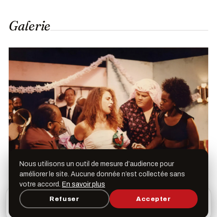
Galerie
Nous utilisons un outil de mesure d’audience pour
améliorer le site. Aucune donnée n’est collectée sans
votre accord.
En savoir plus
L’appli Léspas
Refuser
Accepter
×
Ouvrir
Programme, favoris & rappels sur votre écran
d’accueil