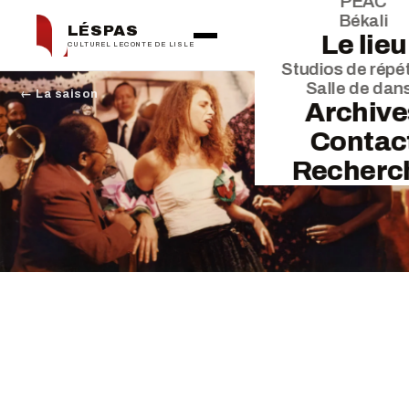
PEAC
Békali
LÉSPAS
Le lieu
CULTUREL LECONTE DE LISLE
Studios de répét
Salle de dan
← La saison
Archive
Contac
Recherc