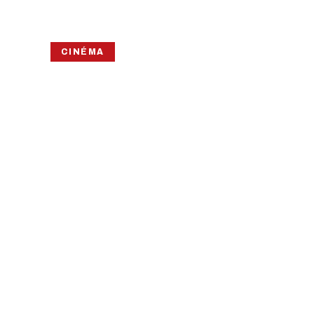
CINÉMA
FESTIVAL 
D’AVENTUR
RÉUNION –
CLÔTURE
PROCHAINE DATE
PUBLIC
TARIF