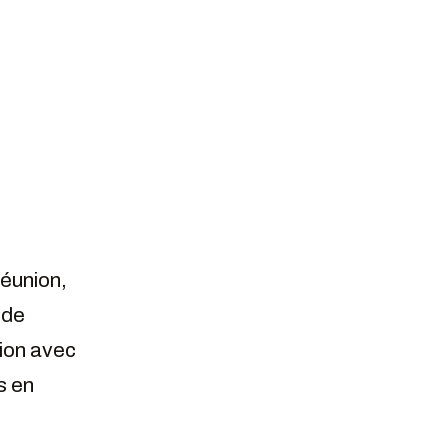
Réunion,
 de
tion avec
s en