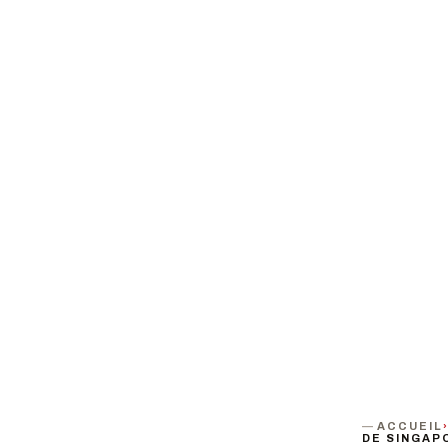
L’INTERC
ET LA CRÉ
Les Ami·es de l'Université
PROCHAINE DATE
DURÉE
PUBLIC
Mercredi 17 juin · 18h30
Environ 1h30
Tout publ
ACCUEIL
DE SINGAPO