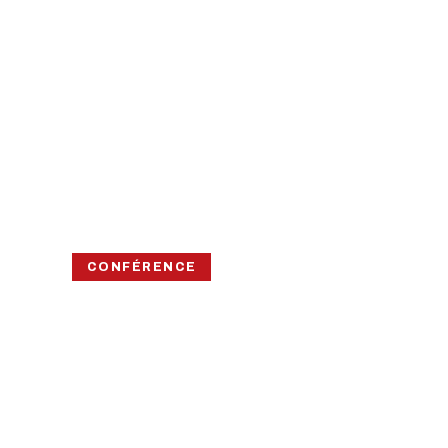
CONFÉRENCE
DE SINGAP
RÉUNION :