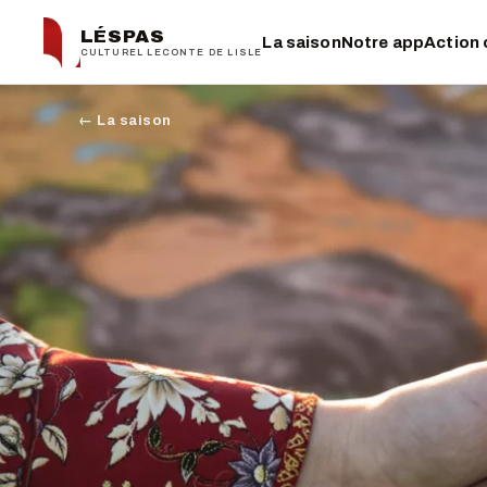
LÉSPAS
La saison
Notre app
Action 
CULTUREL LECONTE DE LISLE
← La saison