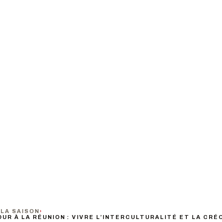
ULTURALITÉ
OLITÉ
TARIF
ic
Gratuit
›
LA SAISON
›
UR À LA RÉUNION : VIVRE L’INTERCULTURALITÉ ET LA CRÉ