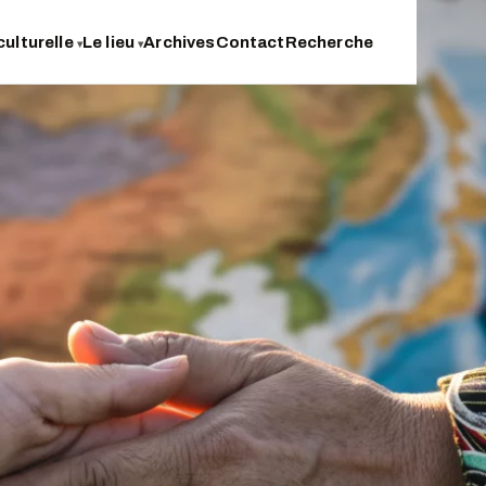
culturelle
Le lieu
Archives
Contact
Recherche
▾
▾