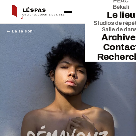
PEAC
Békali
LÉSPAS
Le lieu
CULTUREL LECONTE DE LISLE
Studios de répét
Salle de dan
← La saison
Archive
Contac
Recherc