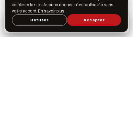
Dates & horaires
améliorer le site. Aucune donnée n’est collectée sans
votre accord.
En savoir plus
L’appli Léspas
Refuser
Accepter
×
Ouvrir
Programme, favoris & rappels sur votre écran
Mercredi 16 octobre 2024
d’accueil
16h00
Galerie