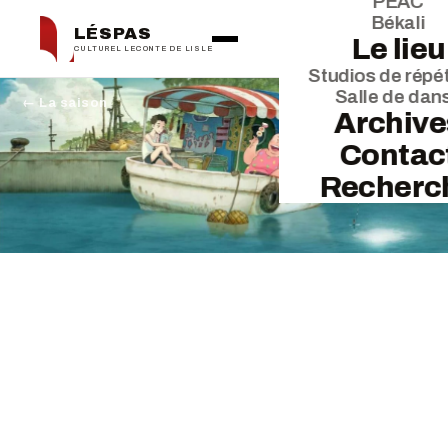
PEAC
Békali
LÉSPAS
Le lieu
CULTUREL LECONTE DE LISLE
Studios de répét
Salle de dan
← La saison
Archive
Contac
Recherc