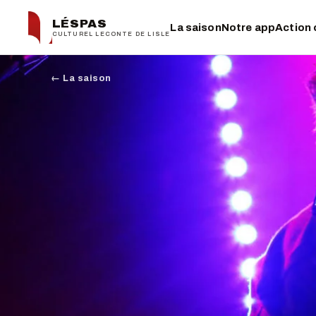
LÉSPAS
La saison
Notre app
Action 
CULTUREL LECONTE DE LISLE
← La saison