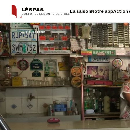
LÉSPAS
La saison
Notre app
Action 
CULTUREL LECONTE DE LISLE
← La saison