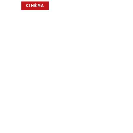
CINÉMA
LE MONDE 
KAF
En quête prod
PROCHAINE DATE
DURÉE
PUBLIC
Jeudi 7 novembre 2019 · 19h00
80 min
Tout pub