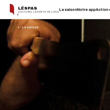
LÉSPAS
La saison
Notre app
Action 
CULTUREL LECONTE DE LISLE
← La saison