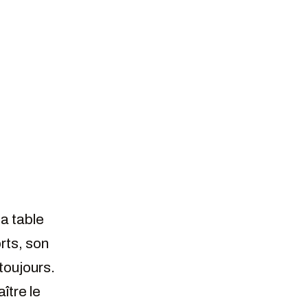
TERMINÉ
la table
rts, son
 toujours.
ître le