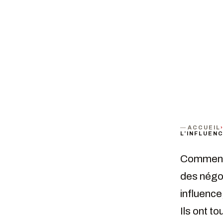
PROCHAINE DATE
DURÉE
PUB
Mercredi 29 mai 2024 · 18h30
Environ 1h30
Tou
ACCUEIL
L’INFLUEN
Comment l
des négoc
influence
Ils ont t