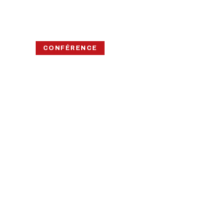
CONFÉRENCE
L’INFLUEN
TAMOUL D
PROCESSU
CRÉOLISA
Les Amis de l'université de La Réunion