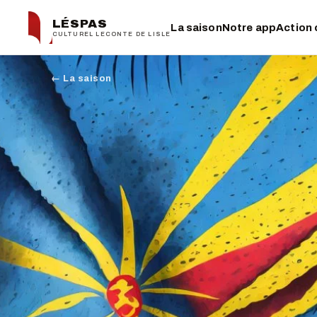
LÉSPAS
La saison
Notre app
Action 
CULTUREL LECONTE DE LISLE
← La saison