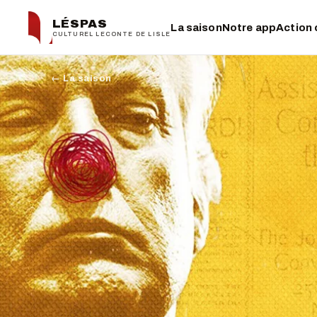
LÉSPAS
La saison
Notre app
Action 
CULTUREL LECONTE DE LISLE
← La saison