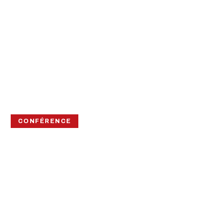
CONFÉRENCE
MAMODY, LE
DERNIER
CREUSEUR DE
BAOBABS