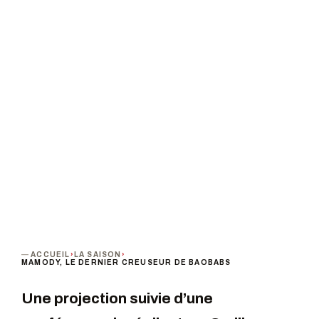
Les Amis de l'université de La Réunion
PROCHAINE DATE
PUBLIC
Mercredi 21 septembre 2022 · 18h30
Tout public
TARIF
Gratuit
TERMINÉ
ACCUEIL
›
LA SAISON
›
MAMODY, LE DERNIER CREUSEUR DE BAOBABS
Une projection suivie d’une