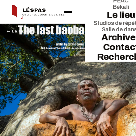
PEAC
Békali
LÉSPAS
Le lieu
CULTUREL LECONTE DE LISLE
Studios de répét
Salle de dan
← La saison
Archive
Contac
Recherc