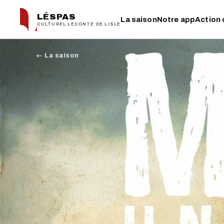
LÉSPAS
La saison
Notre app
Action 
CULTUREL LECONTE DE LISLE
← La saison