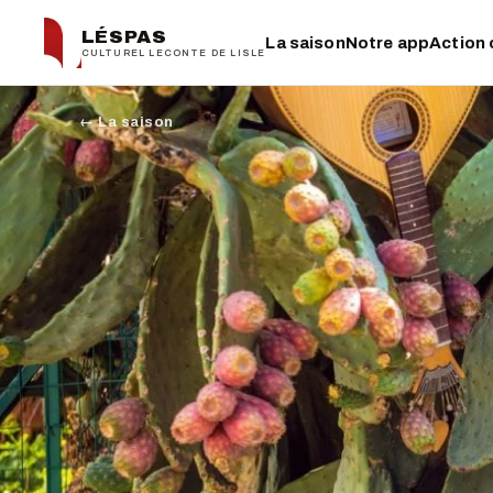
LÉSPAS
La saison
Notre app
Action 
CULTUREL LECONTE DE LISLE
← La saison