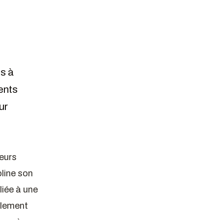
s à
ents
ur
leurs
line son
liée à une
llement