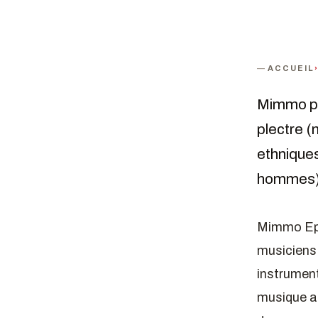
ACCUEIL
Mimmo pré
plectre (
ethniques
hommes) d
Mimmo Epif
musiciens 
instrument
musique au