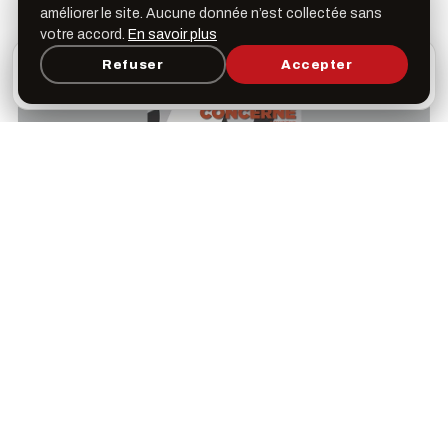
améliorer le site. Aucune donnée n’est collectée sans
votre accord.
En savoir plus
L’appli Léspas
Refuser
Accepter
×
Ouvrir
Programme, favoris & rappels sur votre écran
d’accueil
Distribution
INTERPRÈTE
Benoit Miaule
CRÉATION GRAPHIQUE
© Capucine Simon