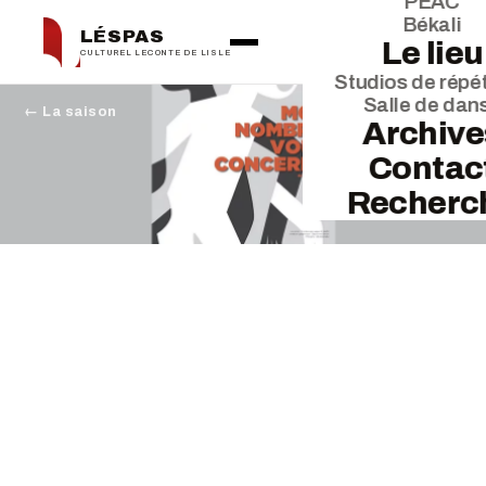
PEAC
Békali
LÉSPAS
Le lieu
CULTUREL LECONTE DE LISLE
Studios de répét
Salle de dan
← La saison
Archive
Contac
Recherc