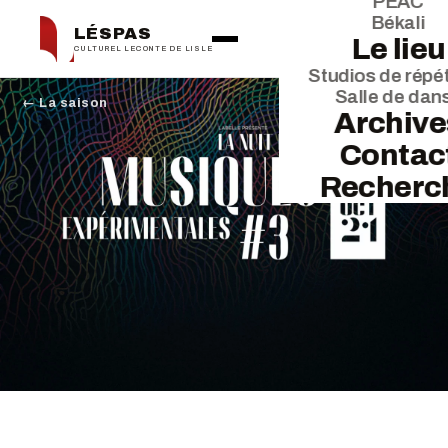
PEAC
Békali
LÉSPAS
Le lieu
CULTUREL LECONTE DE LISLE
Studios de répét
Salle de dan
← La saison
Archive
Contac
Recherc