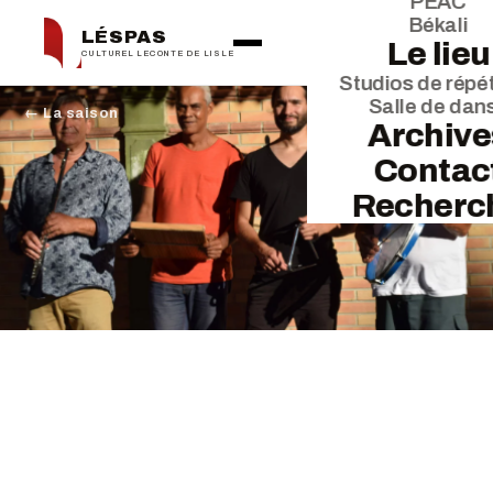
PEAC
Békali
LÉSPAS
Le lieu
CULTUREL LECONTE DE LISLE
Studios de répét
Salle de dan
← La saison
Archive
Contac
Recherc