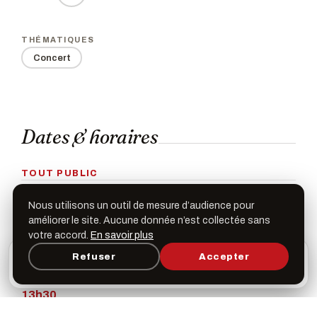
THÉMATIQUES
Concert
Dates & horaires
TOUT PUBLIC
Vendredi 27 mai 2022
Nous utilisons un outil de mesure d’audience pour
20h00
améliorer le site. Aucune donnée n’est collectée sans
votre accord.
En savoir plus
L’appli Léspas
SÉANCES SCOLAIRES
Refuser
Accepter
×
Ouvrir
Programme, favoris & rappels sur votre écran
d’accueil
Jeudi 12 mai
13h30