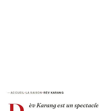
Asssociation Markotaz
PROCHAINE DATE
DURÉE
Vendredi 8 novembre 2019 · 20h00
1h15
TARIF
De 8 à 10 €
TERMINÉ
ACCUEIL
›
LA SAISON
›
RÈV KARANG
èv Karang est un spectacle