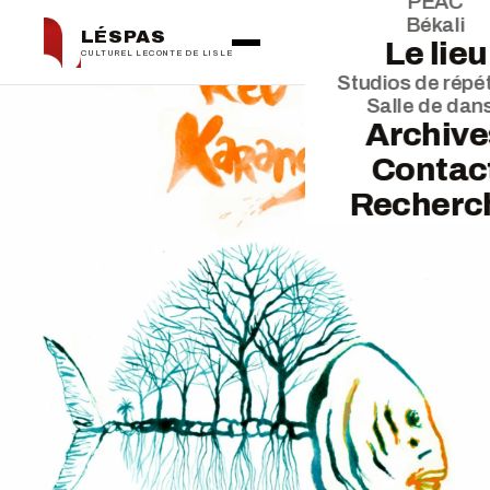
PEAC
Békali
LÉSPAS
Le lieu
CULTUREL LECONTE DE LISLE
Studios de répét
Salle de dan
← La saison
Archive
Contac
Recherc