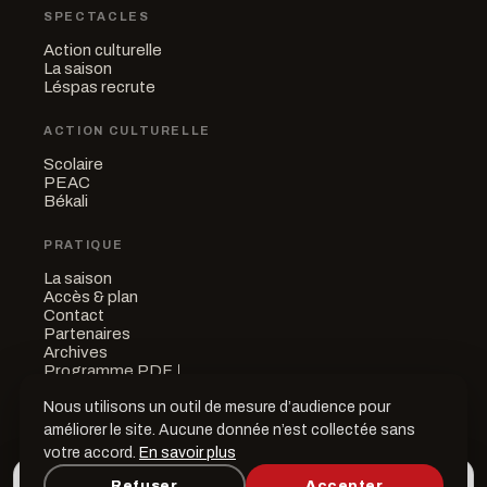
SPECTACLES
Action culturelle
La saison
Léspas recrute
ACTION CULTURELLE
Scolaire
PEAC
Békali
PRATIQUE
La saison
Accès & plan
Contact
Partenaires
Archives
Programme PDF
↓
Nous utilisons un outil de mesure d’audience pour
améliorer le site. Aucune donnée n’est collectée sans
votre accord.
En savoir plus
© 2026 Léspas Culturel Leconte de Lisle — Saint Paul, La Réunion
L’appli Léspas
·
Mentions légales
Refuser
Accepter