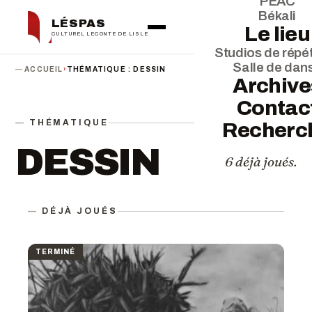
PEAC
Békali
LÉSPAS
Le lieu
CULTUREL LECONTE DE LISLE
Studios de répét
Salle de dan
ACCUEIL
›
THÉMATIQUE : DESSIN
Archive
Contac
THÉMATIQUE
Recherc
DESSIN
6 déjà joués.
DÉJÀ JOUÉS
TERMINÉ