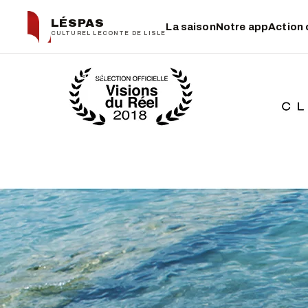
LÉSPAS
La saison
Notre app
Action 
CULTUREL LECONTE DE LISLE
← La saison