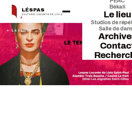
PEAC
Békali
LÉSPAS
Le lieu
CULTUREL LECONTE DE LISLE
Studios de répét
Salle de dan
← La saison
Archive
Contac
Recherc