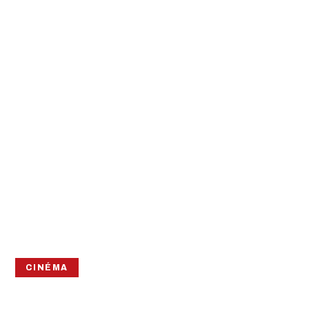
CINÉMA
UN RÉAL, UN FILM –