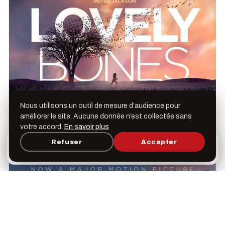
Nous utilisons un outil de mesure d’audience pour
améliorer le site. Aucune donnée n’est collectée sans
votre accord.
En savoir plus
L’appli Léspas
Refuser
Accepter
×
Ouvrir
Programme, favoris & rappels sur votre écran
d’accueil