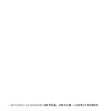
LOVELY BONES
Les cinéastes de La Réunion
PROCHAINE DATE
DURÉE
Vendredi 29 mars 2024 · 19h00
2h15
PUBLIC
TARIF
A partir de 11 ans
Tarif unique : 3,50 €
TERMINÉ
ACCUEIL
›
LA SAISON
›
UN RÉAL, UN FILM – LOVELY BONES