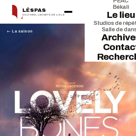
PEAC
Békali
LÉSPAS
Le lieu
CULTUREL LECONTE DE LISLE
Studios de répét
Salle de dan
← La saison
Archive
Contac
Recherc