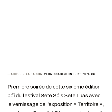
PROCHAINE DATE
PUBLIC
Mercredi 16 novembre 2022 · 18h00
Tout public
TARIF
Gratuit
TERMINÉ
ACCUEIL
›
LA SAISON
›
VERNISSAGE/CONCERT 7S7L #6
Première soirée de cette sixième édition
péï du festival Sete Sóis Sete Luas avec
le vernissage de l’exposition « Territoire »,