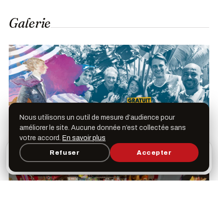
Galerie
Nous utilisons un outil de mesure d’audience pour
améliorer le site. Aucune donnée n’est collectée sans
votre accord.
En savoir plus
L’appli Léspas
Refuser
Accepter
×
Ouvrir
Programme, favoris & rappels sur votre écran
d’accueil