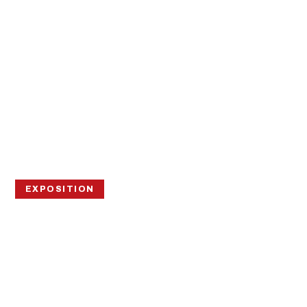
EXPOSITION
VERNISSAGE/CON
CERT 7S7L #6