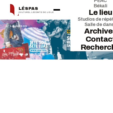
PEAC
Békali
LÉSPAS
Le lieu
CULTUREL LECONTE DE LISLE
Studios de répét
Salle de dan
← La saison
Archive
Contac
Recherc