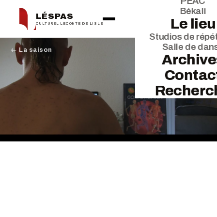
PEAC
Békali
LÉSPAS
Le lieu
CULTUREL LECONTE DE LISLE
Studios de répét
Salle de dan
← La saison
Archive
Contac
Recherc