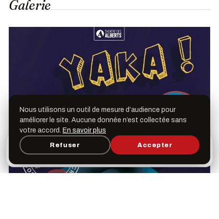
Galerie
Nous utilisons un outil de mesure d’audience pour
améliorer le site. Aucune donnée n’est collectée sans
votre accord.
En savoir plus
L’appli Léspas
Refuser
Accepter
×
Ouvrir
Programme, favoris & rappels sur votre écran
d’accueil