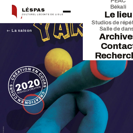
PEAC
Békali
LÉSPAS
Le lieu
CULTUREL LECONTE DE LISLE
Studios de répét
Salle de dan
← La saison
Archive
Contac
Recherc