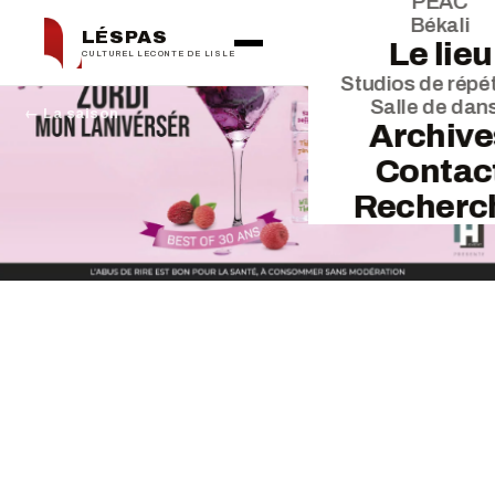
PEAC
Békali
LÉSPAS
Le lieu
CULTUREL LECONTE DE LISLE
Studios de répét
Salle de dan
← La saison
Archive
Contac
Recherc