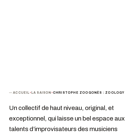
PROCHAINE DATE
DURÉE
TARIF
Samedi 3 avril 2021 · 14h00
1h30
De 8 à 15 €
TERMINÉ
ACCUEIL
›
LA SAISON
›
CHRISTOPHE ZOOGONÈS : ZOOLOGY
Un collectif de haut niveau, original, et
exceptionnel, qui laisse un bel espace aux
talents d’improvisateurs des musiciens