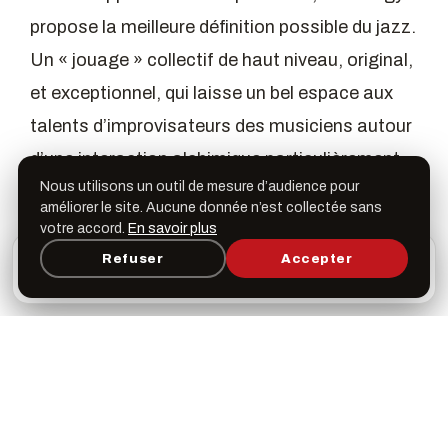
propose la meilleure définition possible du jazz.
Un « jouage » collectif de haut niveau, original,
et exceptionnel, qui laisse un bel espace aux
talents d’improvisateurs des musiciens autour
d’une interaction alchimique particulièrement
Nous utilisons un outil de mesure d’audience pour
volcanique.
améliorer le site. Aucune donnée n’est collectée sans
votre accord.
En savoir plus
L’appli Léspas
Refuser
Accepter
×
PARTAGER
Ouvrir
Programme, favoris & rappels sur votre écran
d’accueil
CONCERT REPORTÉ
Suite aux dernières annonces préfectorales,
l'ensemble de l'île sera placé chaque jour dès
18h00 et cela à partir du vendredi 05 mars sous