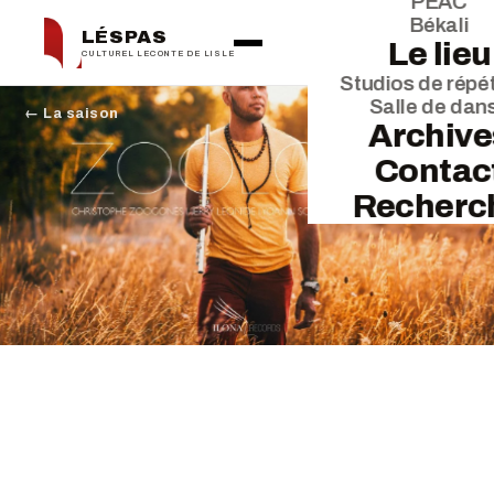
PEAC
Békali
LÉSPAS
Le lieu
CULTUREL LECONTE DE LISLE
Studios de répét
Salle de dan
← La saison
Archive
Contac
Recherc