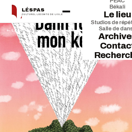
PEAC
Békali
LÉSPAS
Le lieu
CULTUREL LECONTE DE LISLE
Studios de répét
Salle de dan
← La saison
Archive
Contac
Recherc