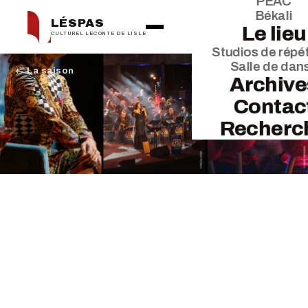
PEAC
Békali
LÉSPAS
Le lieu
CULTUREL LECONTE DE LISLE
Studios de répét
Salle de dan
← La saison
Archive
Contac
Recherc