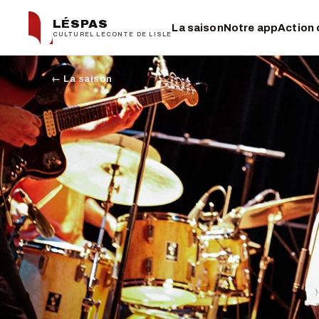
LÉSPAS
La saison
Notre app
Action 
CULTUREL LECONTE DE LISLE
← La saison