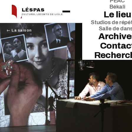
PEAC
Békali
LÉSPAS
Le lieu
CULTUREL LECONTE DE LISLE
Studios de répét
Salle de dan
← La saison
Archive
Contac
Recherc