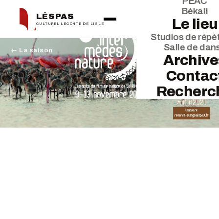
PEAC
Békali
LÉSPAS
Le lieu
CULTUREL LECONTE DE LISLE
Studios de répét
Salle de dan
← La saison
Archive
Contac
Recherc