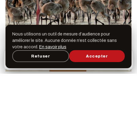
Nous utilisons un outil de mesure d’audience pour
améliorer le site. Aucune donnée n’est collectée sans
votre accord.
En savoir plus
L’appli Léspas
Refuser
Accepter
×
Ouvrir
Programme, favoris & rappels sur votre écran
d’accueil