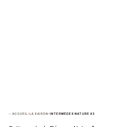
NATURE #3
PROCHAINE DATE
PUBLIC
Du 9 au 13 novembre 2021
Tout public
TARIF
Tarif unique : 2 €
TERMINÉ
ACCUEIL
›
LA SAISON
›
INTERMÈDES NATURE #3