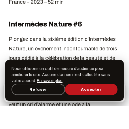
France – 2023 – 52 min
Intermèdes Nature #6
Plongez dans la sixième édition d’Intermèdes
Nature, un événement incontournable de trois
jours dédié à la célébration de la beauté et de
la diversité de la nature à travers le cinéma.
Nous utilisons un outil de mesure d’audience pour
améliorer le site. Aucune donnée n’est collectée sans
votre accord.
En savoir plus
Dans un contexte où la biodiversité fait face à
L’appli Léspas
Refuser
Accepter
×
Ouvrir
Programme, favoris & rappels sur votre écran
des menaces sans précédent, ce festival se
d’accueil
veut un cri d’alarme et une ode à la
préservation de notre planète. Pendant ces
trois jours, laissez-vous emporter par une