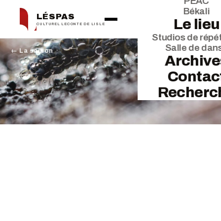
PEAC
Békali
LÉSPAS
Le lieu
CULTUREL LECONTE DE LISLE
Studios de répét
Salle de dan
← La saison
Archive
Contac
Recherc