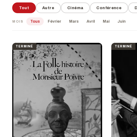
Tout
Autre
Cinéma
Conférence
Tous
Février
Mars
Avril
Mai
Juin
MOIS
TERMINÉ
TERMINÉ