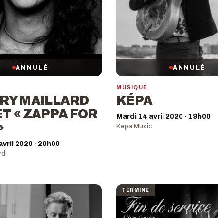
ANNULÉ
ANNULÉ
MUSIQUE
RY MAILLARD
KÉPA
T « ZAPPA FOR
Mardi 14 avril 2020 · 19h00
»
Kepa Music
avril 2020 · 20h00
rd
TERMINÉ