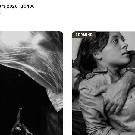
rs 2020 · 19h00
R
TERMINÉ